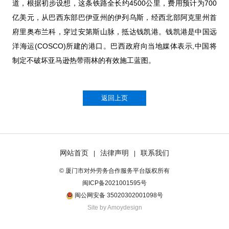
道，根据初步设想，这条铁路全长约4500公里，费用预计为700
亿美元，从巴西东部巴伊亚州的伊列乌斯，经西北部阿克里州首
府里奥布兰科，穿过安第斯山脉，抵达钱凯港。钱凯港是中国远
洋海运(COSCO)所建的港口。巴西政府向当地媒体表示,中国将
制定不破坏亚马逊热带雨林的有效施工蓝图。
返回上页
网站首页
法律声明
联系我们
|
|
© 厦门市对外劳务合作服务平台版权所有
闽ICP备2021001595号
闽公网安备 35020302001098号
Site by Amoydesign