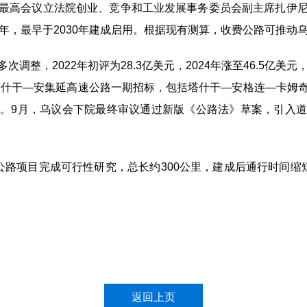
最高会议立法院创业、竞争和工业发展事务委员会副主席扎伊
年，最早于2030年建成启用。根据现有测算，收费公路可推动乌G
调整，2022年初评为28.3亿美元，2024年涨至46.5亿美
动塔什干—安集延高速公路一期招标，包括塔什干—安格连—卡姆
。9月，乌议会下院最终审议通过新版《公路法》草案，引入
公路项目完成可行性研究，总长约300公里，建成后通行时间缩
返回上页